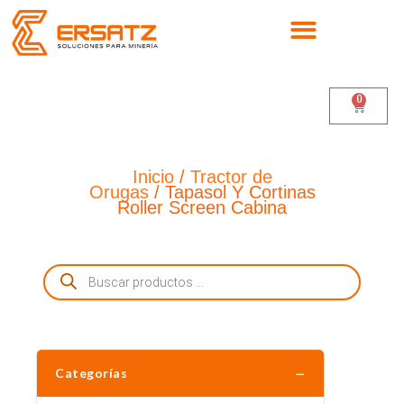
Ir
al
contenido
0
Cart
Inicio
/
Tractor de
Orugas
/ Tapasol Y Cortinas
Roller Screen Cabina
Búsqueda
de
productos
−
Categorías