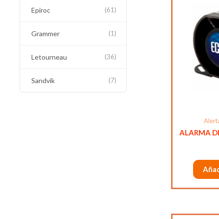
Epiroc
(61)
Grammer
(1)
Letourneau
(36)
Sandvik
(7)
Alert
ALARMA D
Añad