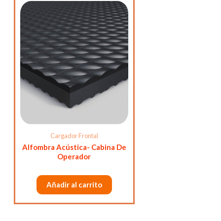
Cargador Frontal
Alfombra Acústica- Cabina De
Operador
Añadir al carrito