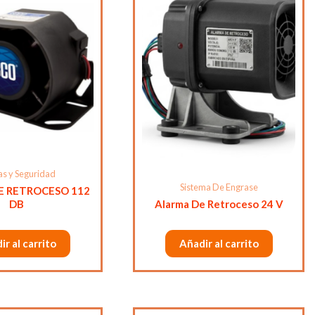
as y Seguridad
Sistema De Engrase
E RETROCESO 112
DB
Alarma De Retroceso 24 V
ir al carrito
Añadir al carrito