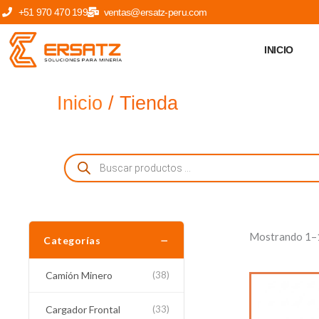
Ir
+51 970 470 199
ventas@ersatz-peru.com
al
contenido
INICIO
Inicio
/ Tienda
Búsqueda
de
productos
Mostrando 1–1
−
Categorías
Camión Minero
(38)
Cargador Frontal
(33)