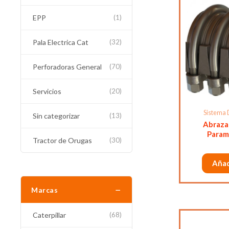
EPP
(1)
Pala Electrica Cat
(32)
Perforadoras General
(70)
Servicios
(20)
Sistema 
Sin categorizar
(13)
Abraza
Param
Tractor de Orugas
(30)
Añad
−
Marcas
Caterpillar
(68)