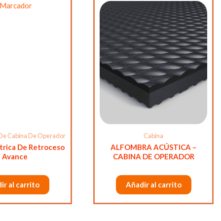
De Cabina De Operador
Cabina
trica De Retroceso
ALFOMBRA ACÚSTICA –
 Avance
CABINA DE OPERADOR
ir al carrito
Añadir al carrito