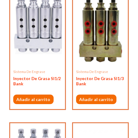
Sistema De Engrase
Sistema De Engrase
Inyector De Grasa Sl1/2
Inyector De Grasa Sl1/3
Bank
Bank
Añadir al carrito
Añadir al carrito