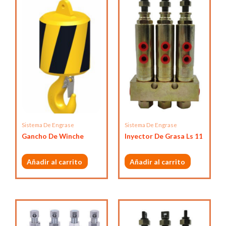
Sistema De Engrase
Sistema De Engrase
Gancho De Winche
Inyector De Grasa Ls 11
Añadir al carrito
Añadir al carrito