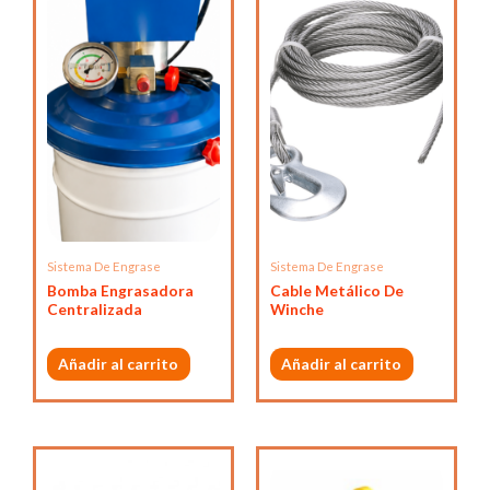
Sistema De Engrase
Sistema De Engrase
Bomba Engrasadora
Cable Metálico De
Centralizada
Winche
Añadir al carrito
Añadir al carrito