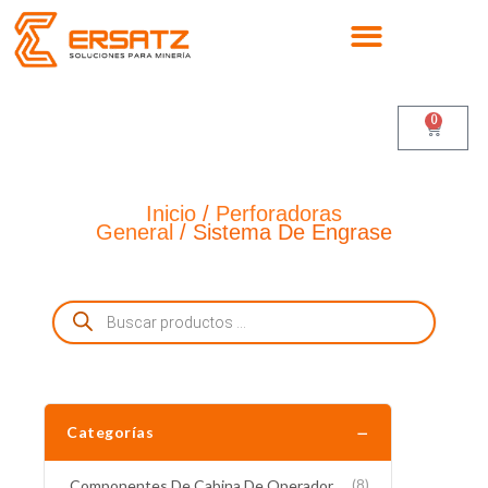
Ir
al
contenido
0
Cart
Inicio
/
Perforadoras
General
/ Sistema De Engrase
Búsqueda
de
productos
−
Categorías
Componentes De Cabina De Operador
(8)