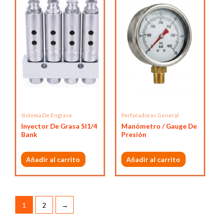
Sistema De Engrase
Perforadoras General
Inyector De Grasa Sl1/4
Manómetro / Gauge De
Bank
Presión
Añadir al carrito
Añadir al carrito
1
2
→